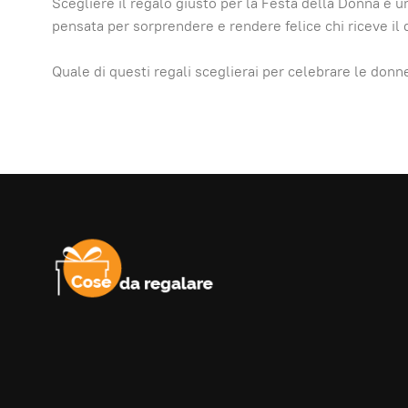
Scegliere il regalo giusto per la Festa della Donna è un
pensata per sorprendere e rendere felice chi riceve il 
Quale di questi regali sceglierai per celebrare le donne