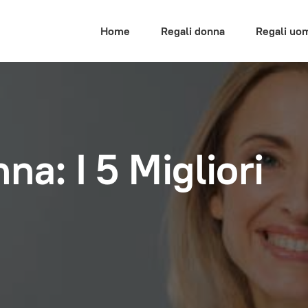
Home
Regali donna
Regali uo
na: I 5 Migliori