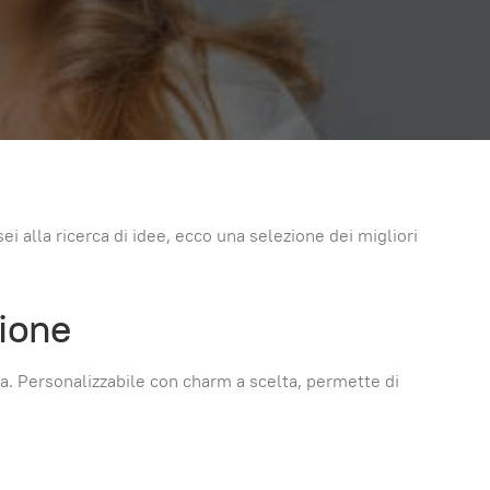
i alla ricerca di idee, ecco una selezione dei migliori
zione
ata. Personalizzabile con charm a scelta, permette di