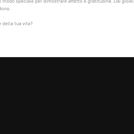
 modo speciale per dimostrare affetto e gratitudine. Dai gioiell
dono.
 della tua vita?